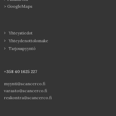
>
GoogleMaps
Yhteystiedot
Yhteydenottolomake
Tarjouspyyntö
+358 40
1625 227
myynti@scancerco.fi
varasto@scancerco.fi
reskontra@scancerco.fi