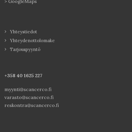
>
GoogleMaps
Yhteystiedot
Yhteydenottolomake
Tarjouspyyntö
+358 40
1625 227
myynti@scancerco.fi
varasto@scancerco.fi
reskontra@scancerco.fi