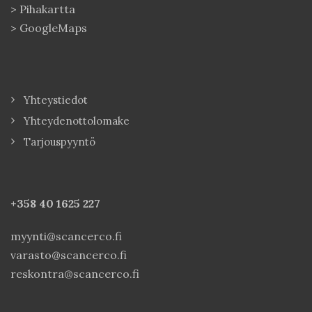
>
Pihakartta
>
GoogleMaps
Yhteystiedot
Yhteydenottolomake
Tarjouspyyntö
+358 40
1625 227
myynti@scancerco.fi
varasto@scancerco.fi
reskontra@scancerco.fi