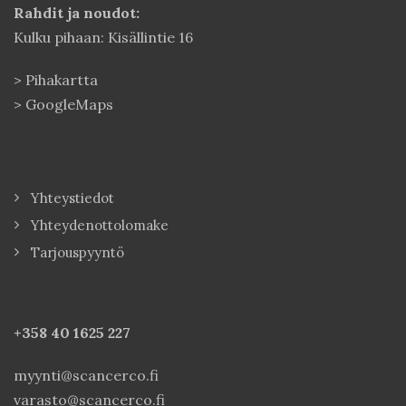
Rahdit ja noudot:
Kulku pihaan: Kisällintie 16
>
Pihakartta
>
GoogleMaps
Yhteystiedot
Yhteydenottolomake
Tarjouspyyntö
+358 40
1625 227
myynti@scancerco.fi
varasto@scancerco.fi