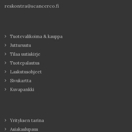
reskontra@scancerco.fi
Tuotevalikoima & kauppa
Jutturuutu
Tilaa uutiskirje
Tuotepalautus
Laskutusohjeet
Sivukartta
Kuvapankki
Yrityksen tarina
Asiakaslupaus