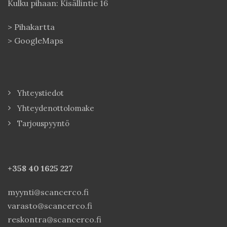
Kulku pihaan: Kisällintie 16
>
Pihakartta
>
GoogleMaps
Yhteystiedot
Yhteydenottolomake
Tarjouspyyntö
+358 40
1625 227
myynti@scancerco.fi
varasto@scancerco.fi
reskontra@scancerco.fi