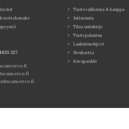
tiedot
Tuotevalikoima & kauppa
denottolomake
Jutturuutu
spyyntö
Tilaa uutiskirje
Tuotepalautus
Laskutusohjeet
1625 227
Sivukartta
Kuvapankki
cancerco.fi
scancerco.fi
a@scancerco.fi