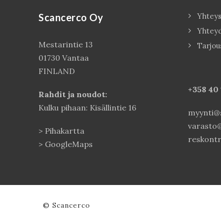
Scancerco Oy
Yhteys
Yhtey
Mestarintie 13
Tarjou
01730 Vantaa
FINLAND
+358 40
Rahdit ja noudot:
Kulku pihaan: Kisällintie 16
myynti@s
varasto@
>
Pihakartta
reskontr
>
GoogleMaps
© Scancerco