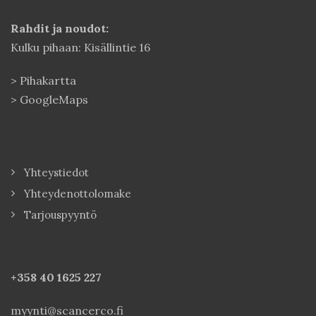
Rahdit ja noudot:
Kulku pihaan: Kisällintie 16
>
Pihakartta
>
GoogleMaps
Yhteystiedot
Yhteydenottolomake
Tarjouspyyntö
+358 40
1625 227
myynti@scancerco.fi