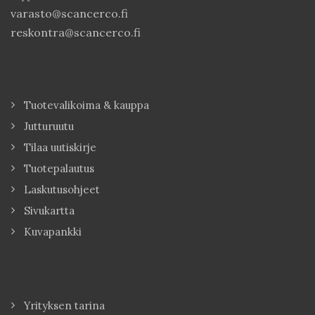
varasto@scancerco.fi
reskontra@scancerco.fi
Tuotevalikoima & kauppa
Jutturuutu
Tilaa uutiskirje
Tuotepalautus
Laskutusohjeet
Sivukartta
Kuvapankki
Yrityksen tarina