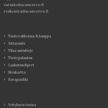
varasto@scancerco.fi
reskontra@scancerco.fi
Tuotevalikoima & kauppa
Jutturuutu
Tilaa uutiskirje
Tuotepalautus
Laskutusohjeet
Sivukartta
Kuvapankki
Yrityksen tarina