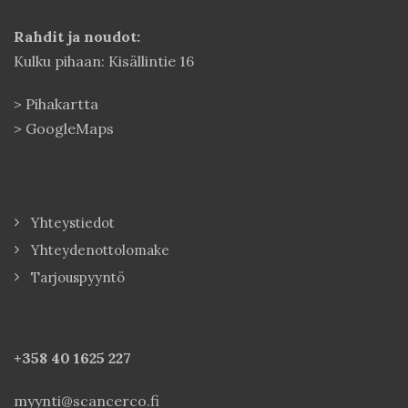
Rahdit ja noudot:
Kulku pihaan: Kisällintie 16
>
Pihakartta
>
GoogleMaps
Yhteystiedot
Yhteydenottolomake
Tarjouspyyntö
+358 40
1625 227
myynti@scancerco.fi