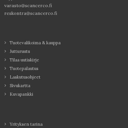
varasto@scancerco.fi
reskontra@scancerco.fi
Tuotevalikoima & kauppa
Jutturuutu
Tilaa uutiskirje
Tuotepalautus
Laskutusohjeet
Sivukartta
Kuvapankki
Yrityksen tarina