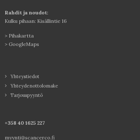
Rahdit ja noudot:
Kulku pihaan: Kisällintie 16
>
Pihakartta
>
GoogleMaps
Yhteystiedot
Yhteydenottolomake
Tarjouspyyntö
+358 40
1625 227
myynti@scancerco.fi