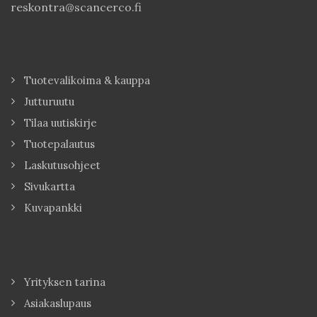
reskontra@scancerco.fi
Tuotevalikoima & kauppa
Jutturuutu
Tilaa uutiskirje
Tuotepalautus
Laskutusohjeet
Sivukartta
Kuvapankki
Yrityksen tarina
Asiakaslupaus