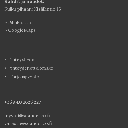
Rahdit ja noudot:
Kulku pihaan: Kisällintie 16
>
Pihakartta
>
GoogleMaps
Yhteystiedot
Yhteydenottolomake
Tarjouspyyntö
+358 40
1625 227
myynti@scancerco.fi
varasto@scancerco.fi