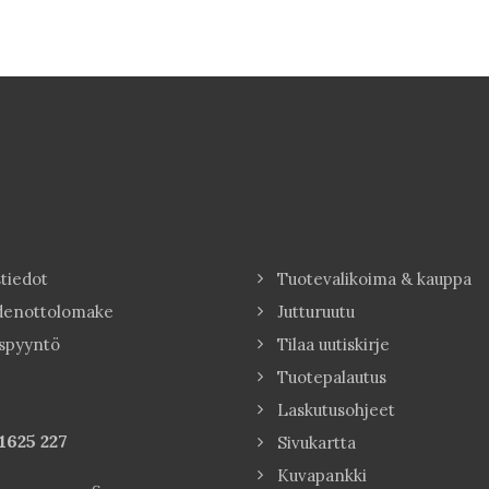
tiedot
Tuotevalikoima & kauppa
denottolomake
Jutturuutu
spyyntö
Tilaa uutiskirje
Tuotepalautus
Laskutusohjeet
1625 227
Sivukartta
Kuvapankki