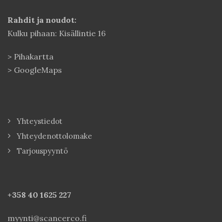
Rahdit ja noudot:
Kulku pihaan: Kisällintie 16
>
Pihakartta
>
GoogleMaps
Yhteystiedot
Yhteydenottolomake
Tarjouspyyntö
+358 40
1625 227
myynti@scancerco.fi