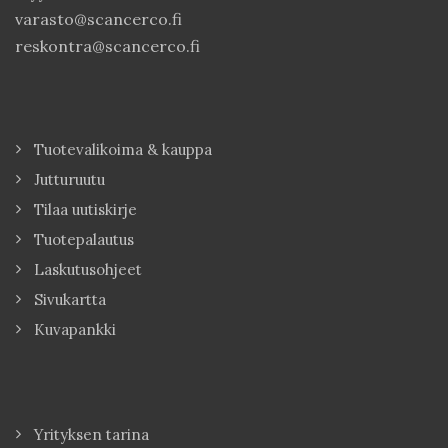
varasto@scancerco.fi
reskontra@scancerco.fi
Tuotevalikoima & kauppa
Jutturuutu
Tilaa uutiskirje
Tuotepalautus
Laskutusohjeet
Sivukartta
Kuvapankki
Yrityksen tarina