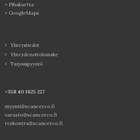
>
Pihakartta
>
GoogleMaps
Yhteystiedot
Yhteydenottolomake
Tarjouspyyntö
+358 40
1625 227
myynti@scancerco.fi
varasto@scancerco.fi
reskontra@scancerco.fi