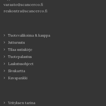
varasto@scancerco.fi
reskontra@scancerco.fi
Tuotevalikoima & kauppa
Jutturuutu
Tilaa uutiskirje
Tuotepalautus
Laskutusohjeet
Sivukartta
Kuvapankki
Yrityksen tarina