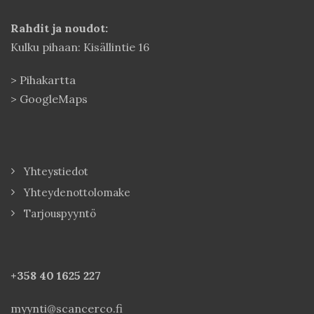
Rahdit ja noudot:
Kulku pihaan: Kisällintie 16
>
Pihakartta
>
GoogleMaps
Yhteystiedot
Yhteydenottolomake
Tarjouspyyntö
+358 40
1625 227
myynti@scancerco.fi