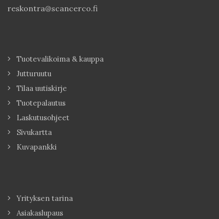
reskontra@scancerco.fi
Tuotevalikoima & kauppa
Jutturuutu
Tilaa uutiskirje
Tuotepalautus
Laskutusohjeet
Sivukartta
Kuvapankki
Yrityksen tarina
Asiakaslupaus