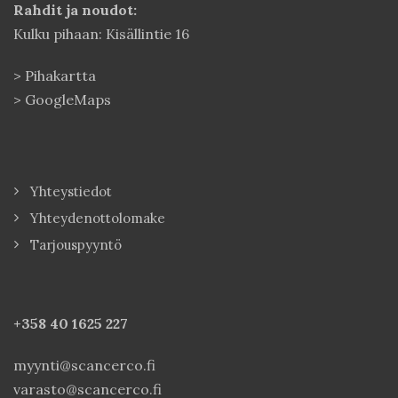
Rahdit ja noudot:
Kulku pihaan: Kisällintie 16
>
Pihakartta
>
GoogleMaps
Yhteystiedot
Yhteydenottolomake
Tarjouspyyntö
+358 40
1625 227
myynti@scancerco.fi
varasto@scancerco.fi