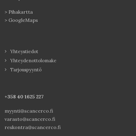
>
Pihakartta
>
GoogleMaps
Yhteystiedot
Yhteydenottolomake
Tarjouspyyntö
+358 40
1625 227
myynti@scancerco.fi
varasto@scancerco.fi
reskontra@scancerco.fi