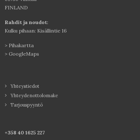
FINLAND
Rahdit ja noudot:
Kulku pihaan: Kisällintie 16
>
Pihakartta
>
GoogleMaps
Yhteystiedot
Yhteydenottolomake
Tarjouspyyntö
+358 40
1625 227