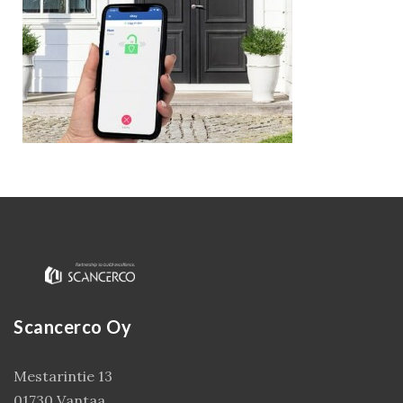
Kirjaudu
Scancerco Oy
Mestarintie 13
01730 Vantaa