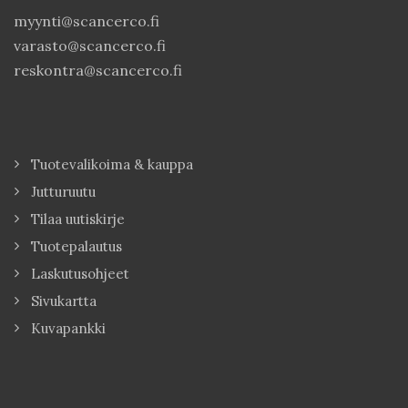
myynti@scancerco.fi
varasto@scancerco.fi
reskontra@scancerco.fi
Tuotevalikoima & kauppa
Jutturuutu
Tilaa uutiskirje
Tuotepalautus
Laskutusohjeet
Sivukartta
Kuvapankki