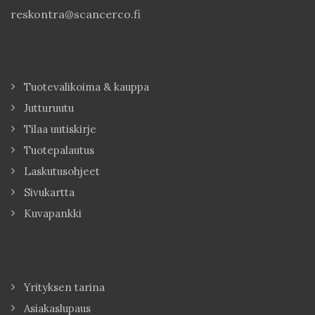
reskontra@scancerco.fi
Tuotevalikoima & kauppa
Jutturuutu
Tilaa uutiskirje
Tuotepalautus
Laskutusohjeet
Sivukartta
Kuvapankki
Yrityksen tarina
Asiakaslupaus