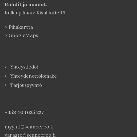
Rahdit ja noudot:
Kulku pihaan: Kisällintie 16
>
Pihakartta
>
GoogleMaps
Yhteystiedot
Yhteydenottolomake
Tarjouspyyntö
+358 40
1625 227
myynti@scancerco.fi
varasto@scancerco.fi