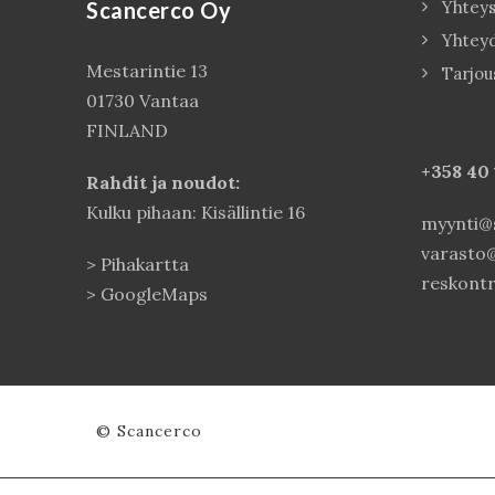
Scancerco Oy
Yhteys
Yhtey
Mestarintie 13
Tarjou
01730 Vantaa
FINLAND
+358 40
Rahdit ja noudot:
Kulku pihaan: Kisällintie 16
myynti@s
varasto@
>
Pihakartta
reskontr
>
GoogleMaps
© Scancerco