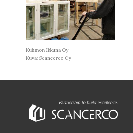
Kuhmon Ikkuna Oy
Kuva: Scancerco Oy