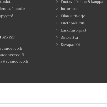
tiedot
Tuotevalikoima & kauppa
denottolomake
Jutturuutu
spyyntö
Tilaa uutiskirje
Tuotepalautus
Laskutusohjeet
1625 227
Sivukartta
Kuvapankki
cancerco.fi
scancerco.fi
a@scancerco.fi