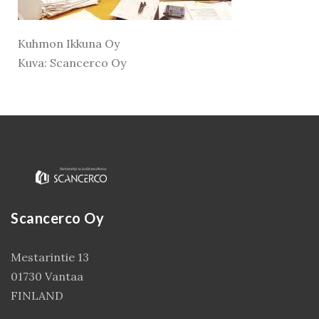
Kuhmon Ikkuna Oy
Kuva: Scancerco Oy
Scancerco Oy
Kirjaudu
Mestarintie 13
01730 Vantaa
FINLAND