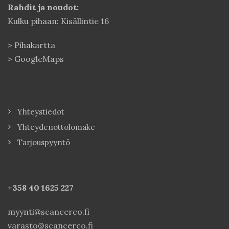
Rahdit ja noudot:
Kulku pihaan: Kisällintie 16
>
Pihakartta
>
GoogleMaps
Yhteystiedot
Yhteydenottolomake
Tarjouspyyntö
+358 40
1625 227
myynti@scancerco.fi
varasto@scancerco.fi