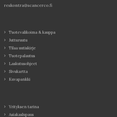
reskontra@scancerco.fi
Tuotevalikoima & kauppa
Jutturuutu
Tilaa uutiskirje
Tuotepalautus
Laskutusohjeet
Sivukartta
Kuvapankki
Yrityksen tarina
Asiakaslupaus