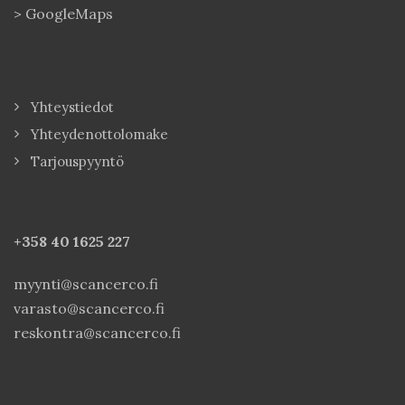
>
GoogleMaps
Yhteystiedot
Yhteydenottolomake
Tarjouspyyntö
+358 40
1625 227
myynti@scancerco.fi
varasto@scancerco.fi
reskontra@scancerco.fi