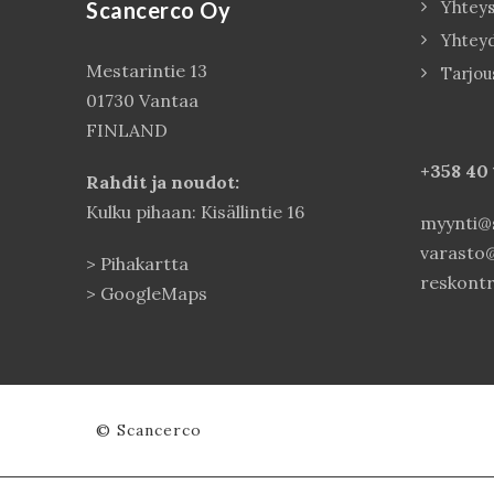
Scancerco Oy
Yhteys
Yhtey
Mestarintie 13
Tarjou
01730 Vantaa
FINLAND
+358 40
Rahdit ja noudot:
Kulku pihaan: Kisällintie 16
myynti@s
varasto@
>
Pihakartta
reskontr
>
GoogleMaps
© Scancerco