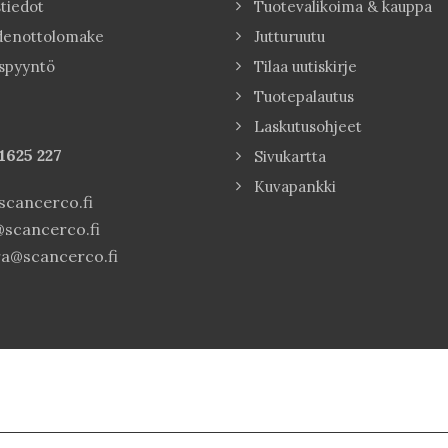
tiedot
Tuotevalikoima & kauppa
denottolomake
Jutturuutu
spyyntö
Tilaa uutiskirje
Tuotepalautus
Laskutusohjeet
1625 227
Sivukartta
Kuvapankki
cancerco.fi
scancerco.fi
a@scancerco.fi