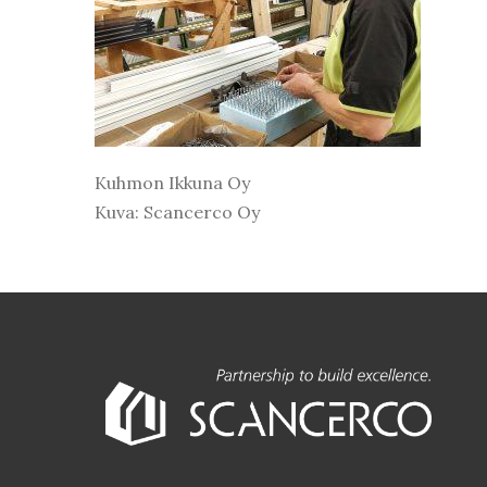
Kuhmon Ikkuna Oy
Kuva: Scancerco Oy