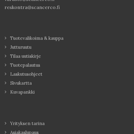
reskontra@scancerco.fi
Tuotevalikoima & kauppa
Jutturuutu
Tilaa uutiskirje
Tuotepalautus
Laskutusohjeet
Sivukartta
Kuvapankki
Yrityksen tarina
Asiakaslupaus