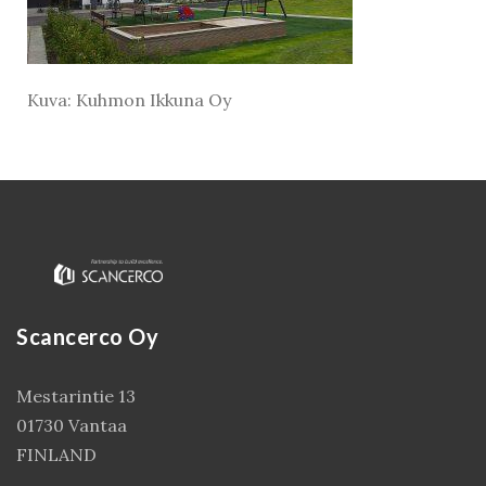
Kuva: Kuhmon Ikkuna Oy
Scancerco Oy
Kirjaudu
Mestarintie 13
01730 Vantaa
FINLAND