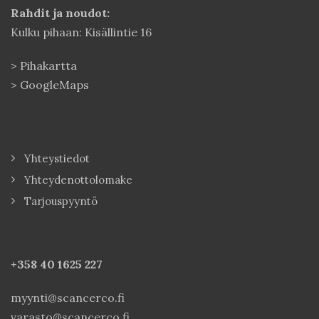
Rahdit ja noudot:
Kulku pihaan: Kisällintie 16
>
Pihakartta
>
GoogleMaps
Yhteystiedot
Yhteydenottolomake
Tarjouspyyntö
+358 40
1625 227
myynti@scancerco.fi
varasto@scancerco.fi