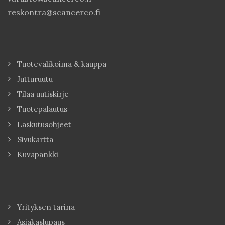
reskontra@scancerco.fi
Tuotevalikoima & kauppa
Jutturuutu
Tilaa uutiskirje
Tuotepalautus
Laskutusohjeet
Sivukartta
Kuvapankki
Yrityksen tarina
Asiakaslupaus