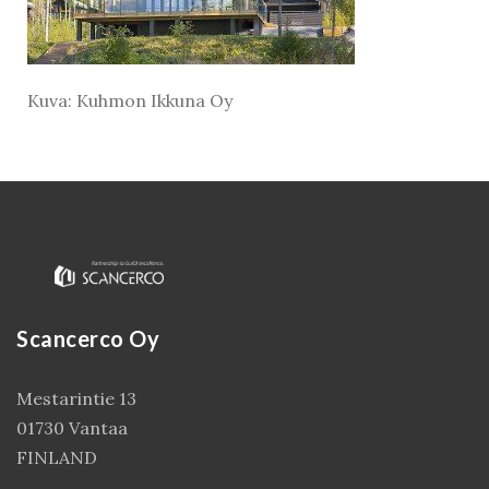
Kuva: Kuhmon Ikkuna Oy
Scancerco Oy
Kirjaudu
Mestarintie 13
01730 Vantaa
FINLAND