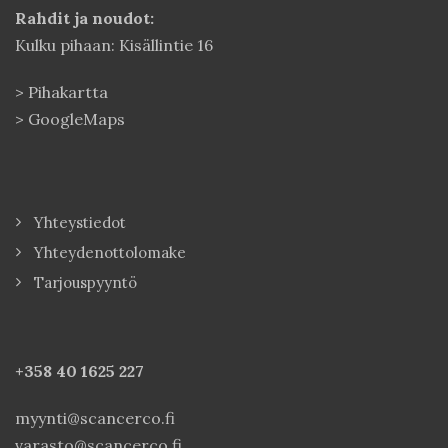
Rahdit ja noudot:
Kulku pihaan: Kisällintie 16
>
Pihakartta
>
GoogleMaps
Yhteystiedot
Yhteydenottolomake
Tarjouspyyntö
+358 40
1625 227
myynti@scancerco.fi
varasto@scancerco.fi