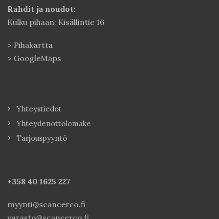
Rahdit ja noudot:
Kulku pihaan: Kisällintie 16
>
Pihakartta
>
GoogleMaps
Yhteystiedot
Yhteydenottolomake
Tarjouspyyntö
+358 40
1625 227
myynti@scancerco.fi
varasto@scancerco.fi