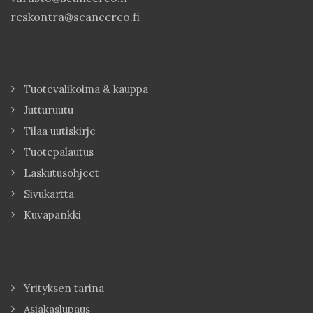
reskontra@scancerco.fi
Tuotevalikoima & kauppa
Jutturuutu
Tilaa uutiskirje
Tuotepalautus
Laskutusohjeet
Sivukartta
Kuvapankki
Yrityksen tarina
Asiakaslupaus