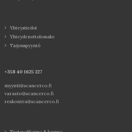
Yhteystiedot
Yhteydenottolomake
Tarjouspyyntö
+358 40
1625 227
myynti@scancerco.fi
varasto@scancerco.fi
reskontra@scancerco.fi
Tuotevalikoima & kauppa