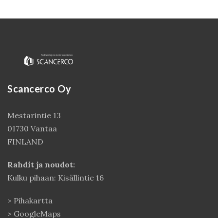
Scancerco Oy
Mestarintie 13
01730 Vantaa
Kirjaudu
FINLAND
Rahdit ja noudot:
Kulku pihaan: Kisällintie 16
>
Pihakartta
>
GoogleMaps