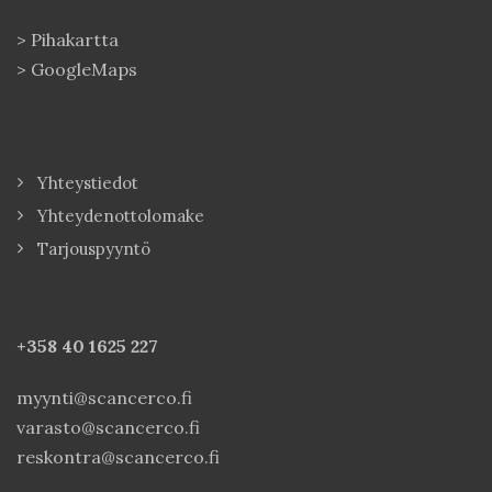
>
Pihakartta
>
GoogleMaps
Yhteystiedot
Yhteydenottolomake
Tarjouspyyntö
+358 40
1625 227
myynti@scancerco.fi
varasto@scancerco.fi
reskontra@scancerco.fi