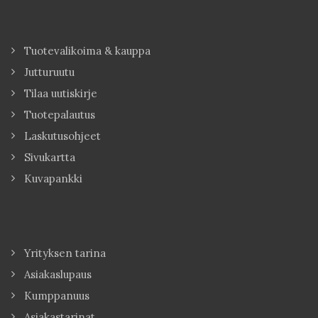
Tuotevalikoima & kauppa
Jutturuutu
Tilaa uutiskirje
Tuotepalautus
Laskutusohjeet
Sivukartta
Kuvapankki
Yrityksen tarina
Asiakaslupaus
Kumppanuus
Asiakastarinat