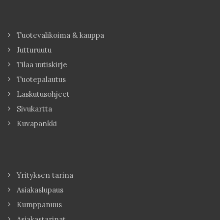
Tuotevalikoima & kauppa
Jutturuutu
Tilaa uutiskirje
Tuotepalautus
Laskutusohjeet
Sivukartta
Kuvapankki
Yrityksen tarina
Asiakaslupaus
Kumppanuus
Asiakastarinat