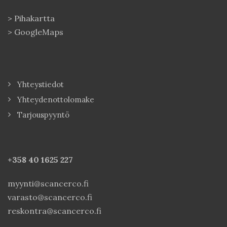
>
Pihakartta
>
GoogleMaps
Yhteystiedot
Yhteydenottolomake
Tarjouspyyntö
+358 40
1625 227
myynti@scancerco.fi
varasto@scancerco.fi
reskontra@scancerco.fi