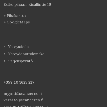
Kulku pihaan: Kisällintie 16
>
Pihakartta
>
GoogleMaps
Yhteystiedot
Yhteydenottolomake
Tarjouspyyntö
+358 40
1625 227
myynti@scancerco.fi
varasto@scancerco.fi
reskontra@scancerco.fi