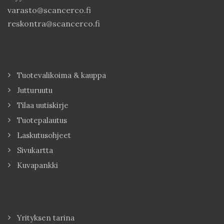
varasto@scancerco.fi
reskontra@scancerco.fi
Tuotevalikoima & kauppa
Jutturuutu
Tilaa uutiskirje
Tuotepalautus
Laskutusohjeet
Sivukartta
Kuvapankki
Yrityksen tarina