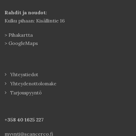
Rahdit ja noudot:
Kulku pihaan: Kisällintie 16
>
Pihakartta
>
GoogleMaps
Yhteystiedot
Yhteydenottolomake
Tarjouspyyntö
+358 40
1625 227
myynti@scancerco.fi