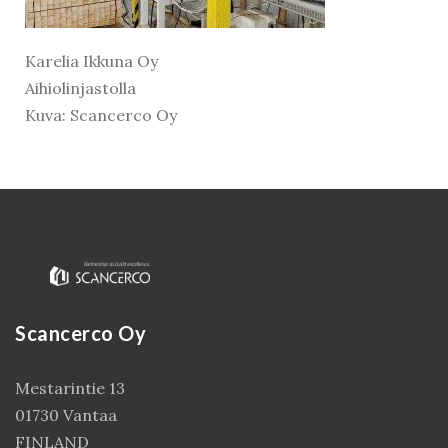
Karelia Ikkuna Oy
Aihiolinjastolla
Kuva: Scancerco Oy
Kirjaudu
Scancerco Oy
Mestarintie 13
01730 Vantaa
FINLAND