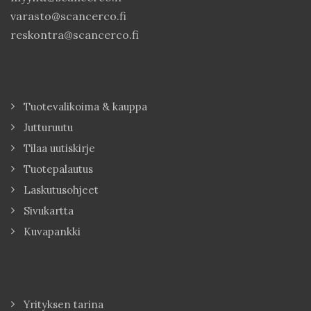
varasto@scancerco.fi
reskontra@scancerco.fi
Tuotevalikoima & kauppa
Jutturuutu
Tilaa uutiskirje
Tuotepalautus
Laskutusohjeet
Sivukartta
Kuvapankki
Yrityksen tarina