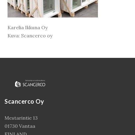
Karelia Ikkuna Oy
Kuva: Scancerco oy
Kirjaudu
Scancerco Oy
Mestarintie 13
01730 Vantaa
FINLAND