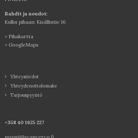
Rahdit ja noudot:
Kulku pihaan: Kisällintie 16
>
Pihakartta
>
GoogleMaps
Yhteystiedot
Yhteydenottolomake
Tarjouspyyntö
+358 40
1625 227
myynti@scancerco.fi