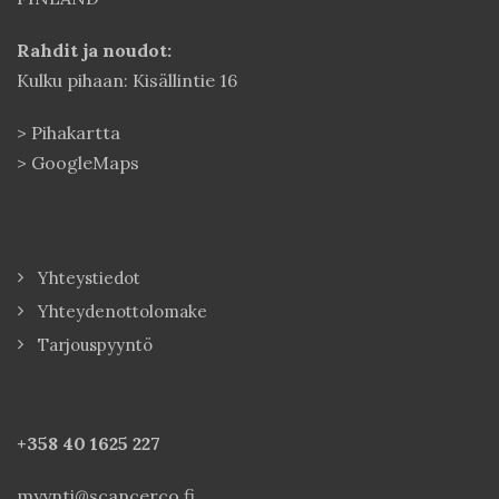
Rahdit ja noudot:
Kulku pihaan: Kisällintie 16
>
Pihakartta
>
GoogleMaps
Yhteystiedot
Yhteydenottolomake
Tarjouspyyntö
+358 40
1625 227
myynti@scancerco.fi