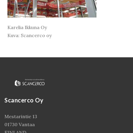
Karelia Ikkuna Oy
Kuva: Scancerco oy
Kirjaudu
Scancerco Oy
Mestarintie 13
01730 Vantaa
FINLAND