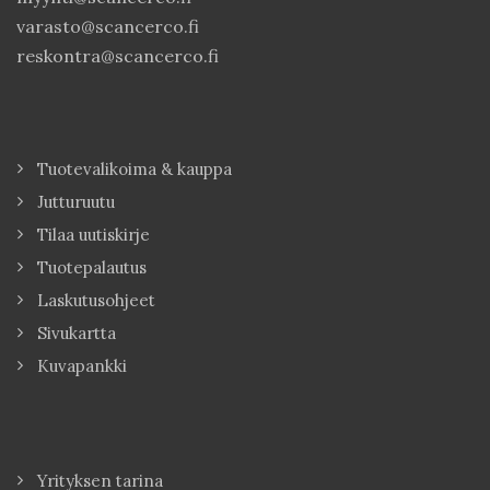
varasto@scancerco.fi
reskontra@scancerco.fi
Tuotevalikoima & kauppa
Jutturuutu
Tilaa uutiskirje
Tuotepalautus
Laskutusohjeet
Sivukartta
Kuvapankki
Yrityksen tarina