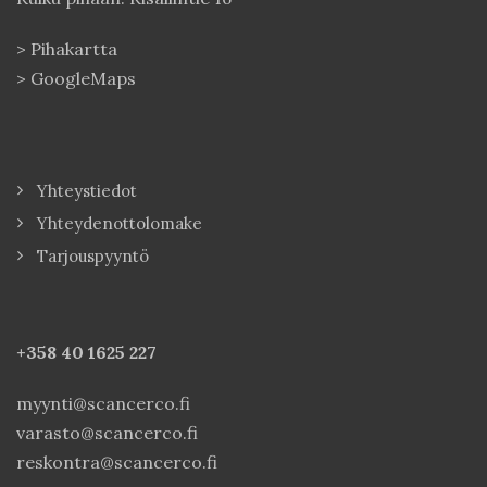
>
Pihakartta
>
GoogleMaps
Yhteystiedot
Yhteydenottolomake
Tarjouspyyntö
+358 40
1625 227
myynti@scancerco.fi
varasto@scancerco.fi
reskontra@scancerco.fi