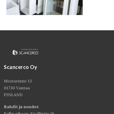
Scancerco Oy
Kirjaudu
Mestarintie 13
01730 Vantaa
FINLAND
Rahdit ja noudot:
Kulku pihaan: Kisällintie 16