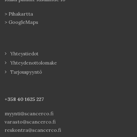
>
Pihakartta
>
GoogleMaps
Yhteystiedot
Yhteydenottolomake
Tarjouspyyntö
+358 40
1625 227
myynti@scancerco.fi
varasto@scancerco.fi
reskontra@scancerco.fi