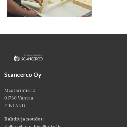
Scancerco Oy
Kirjaudu
Mestarintie 13
01730 Vantaa
FINLAND
Rahdit ja noudot:
Kulku pihaan: Kisällintie 16