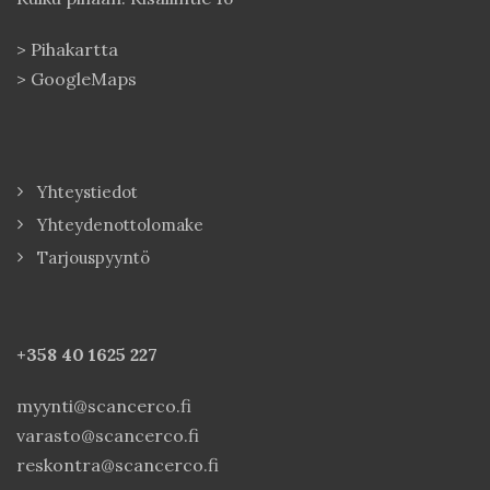
>
Pihakartta
>
GoogleMaps
Yhteystiedot
Yhteydenottolomake
Tarjouspyyntö
+358 40
1625 227
myynti@scancerco.fi
varasto@scancerco.fi
reskontra@scancerco.fi