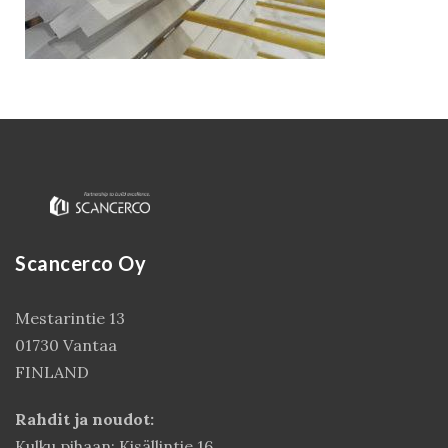
Scancerco Oy
Kirjaudu
Mestarintie 13
01730 Vantaa
FINLAND
Rahdit ja noudot:
Kulku pihaan: Kisällintie 16