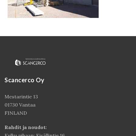
Scancerco Oy
Kirjaudu
Mestarintie 13
01730 Vantaa
FINLAND
Rahdit ja noudot:
Kulku pihaan: Kisällintie 16