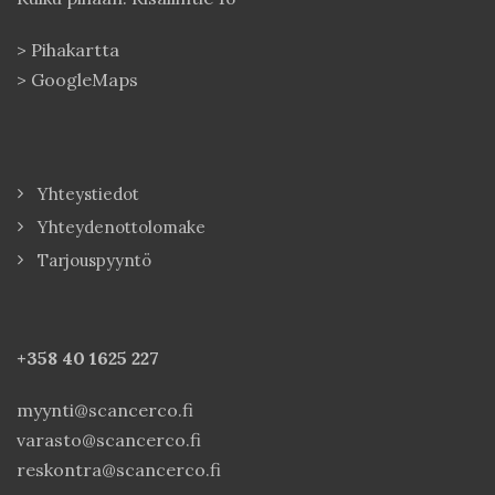
>
Pihakartta
>
GoogleMaps
Yhteystiedot
Yhteydenottolomake
Tarjouspyyntö
+358 40
1625 227
myynti@scancerco.fi
varasto@scancerco.fi
reskontra@scancerco.fi