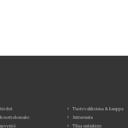
tiedot
Tuotevalikoima & kauppa
denottolomake
Jutturuutu
spyyntö
Tilaa uutiskirje