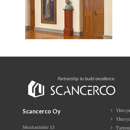
Scancerco Oy
Yhteys
Yhtey
Mestarintie 13
Tarjou